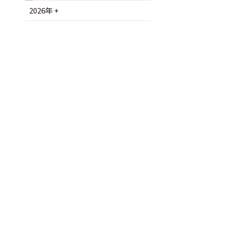
2026年
+
7月 (2)
6月 (4)
5月 (3)
4月 (7)